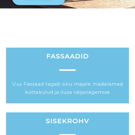
FASSAADID
Uus Fassaad tagab sinu majale madalamad
küttekulud ja ilusa väljanägemise
SISEKROHV