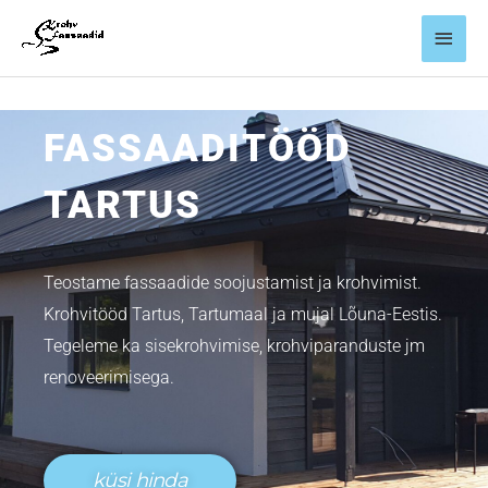
Skip
Main
to
content
Men
FASSAADITÖÖD
TARTUS
Teostame fassaadide soojustamist ja krohvimist.
Krohvitööd Tartus, Tartumaal ja mujal Lõuna-Eestis.
Tegeleme ka sisekrohvimise, krohviparanduste jm
renoveerimisega.
küsi hinda