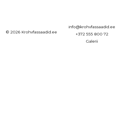
mostbet kz
лото клуб онлайн
info@krohvfassaadid.ee
© 2026 Krohvfassaadid.ee
+372 555 800 72
Galerii