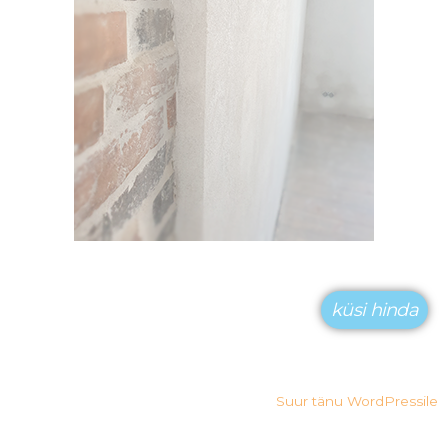
küsi hinda
Suur tänu WordPressile
лото ме