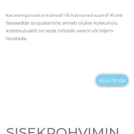
Kuna
Kas eramaja toad on külmad? Või küttearved suured?
fassaadide soojustamine annab olulise kokkuhoiu
küttekuludelt on seda mõistlik varem või hiljem
teostada.
küsi hinda
SISEKROHVIMIN