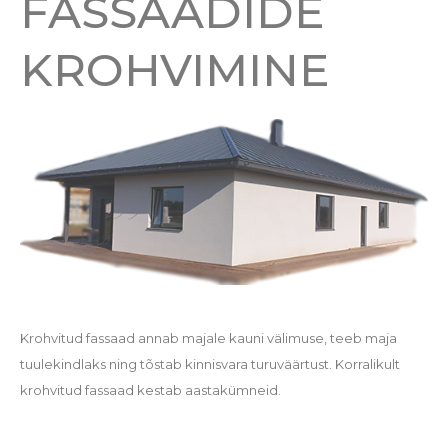
FASSAADIDE
KROHVIMINE
Krohvitud fassaad annab majale kauni välimuse, teeb maja
tuulekindlaks ning tõstab kinnisvara turuväärtust. Korralikult
krohvitud fassaad kestab aastakümneid.