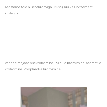
Teostame töid nii kipskrohviga (MP75), kui ka lubitsement
krohviga.
Vanade majade sisekrohvimine. Puidule krohvimine, roomatile
krohvimine. Rooplaadile krohvimine.