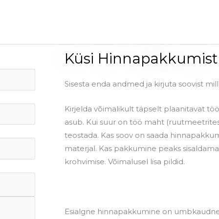
Küsi Hinnapakkumist
Sisesta enda andmed ja kirjuta soovist mi
Kirjelda võimalikult täpselt plaanitavat töö
asub. Kui suur on töö maht (ruutmeetrites
teostada. Kas soov on saada hinnapakkumin
materjal. Kas pakkumine peaks sisaldama
krohvimise. Võimalusel lisa pildid.
Esialgne hinnapakkumine on umbkaudne, 