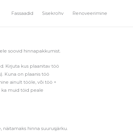
Fassaadid
Sisekrohv
Renoveerimine
llele soovid hinnapakkumist.
d. Kirjuta kus plaanitav töö
). Kuna on plaanis töö
e ainult tööle, või töö +
 ka muid töid peale
näitamaks hinna suurusjärku.